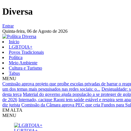
Diversa
Entrar
Quinta-feira,
06 de Agosto de 2026
Início
LGBTQIA+
Povos Tradicionais
Política
Meio Ambiente
Cultura e Turismo
Tabus
MENU
Comissão aprova projeto que proíbe escolas privadas de barrar o reapr
um dos temas mais pesquisados nas redes sociais: o...
Desigualdade: s
desta terça
Material do governo ajuda população a se proteger de golp
de 2026
Internado, cacique Raoni tem saúde estável e respira sem apa
diz jurista
Comissão da Câmara aprova PEC que cria Fundos para Sul
EM ALTA
MENU
LGBTQIA+