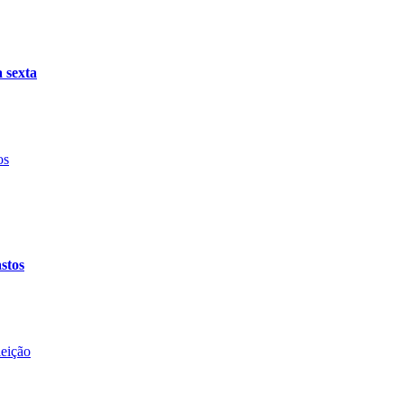
 sexta
stos