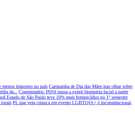
je menos impostos no país
Campanha de Dia das Mães traz olhar sobre
dia da...
Consignados: INSS passa a exigir biometria facial a partir
asil
Estado de São Paulo teve 10% mais feminicídios no 1º semestre
rurais
PL que veta criança em evento LGBTQIA+ é inconstitucional,