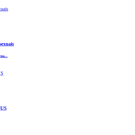
sexuais
na...
 SUS