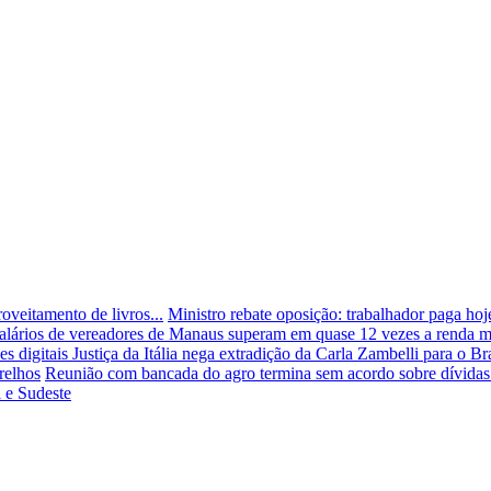
oveitamento de livros...
Ministro rebate oposição: trabalhador paga ho
alários de vereadores de Manaus superam em quase 12 vezes a renda mé
es digitais
Justiça da Itália nega extradição da Carla Zambelli para o Br
relhos
Reunião com bancada do agro termina sem acordo sobre dívidas 
 e Sudeste