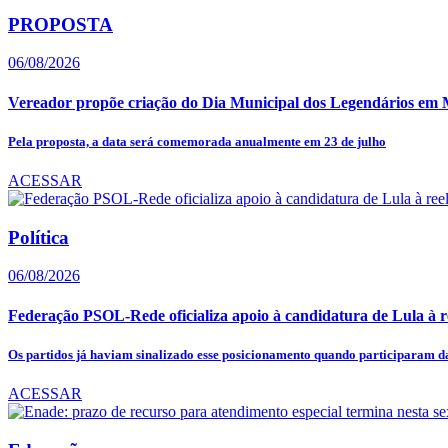
PROPOSTA
06/08/2026
Vereador propõe criação do Dia Municipal dos Legendários em
Pela proposta, a data será comemorada anualmente em 23 de julho
ACESSAR
Política
06/08/2026
Federação PSOL-Rede oficializa apoio à candidatura de Lula à r
Os partidos já haviam sinalizado esse posicionamento quando participaram da
ACESSAR