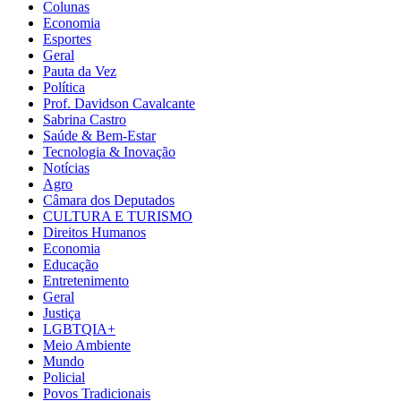
Colunas
Economia
Esportes
Geral
Pauta da Vez
Política
Prof. Davidson Cavalcante
Sabrina Castro
Saúde & Bem-Estar
Tecnologia & Inovação
Notícias
Agro
Câmara dos Deputados
CULTURA E TURISMO
Direitos Humanos
Economia
Educação
Entretenimento
Geral
Justiça
LGBTQIA+
Meio Ambiente
Mundo
Policial
Povos Tradicionais