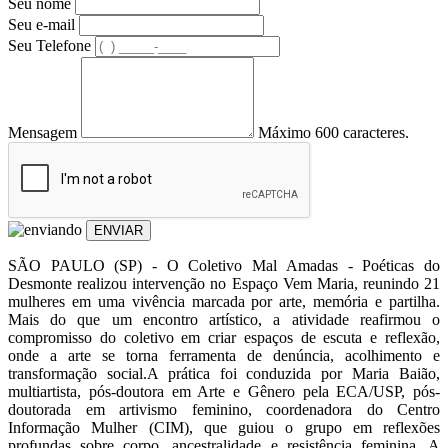
Seu nome
Seu e-mail
Seu Telefone
Mensagem
Máximo 600 caracteres.
ENVIAR
SÃO PAULO (SP) - O Coletivo Mal Amadas - Poéticas do
Desmonte realizou intervenção no Espaço Vem Maria, reunindo 21
mulheres em uma vivência marcada por arte, memória e partilha.
Mais do que um encontro artístico, a atividade reafirmou o
compromisso do coletivo em criar espaços de escuta e reflexão,
onde a arte se torna ferramenta de denúncia, acolhimento e
transformação social.A prática foi conduzida por Maria Baião,
multiartista, pós-doutora em Arte e Gênero pela ECA/USP, pós-
doutorada em artivismo feminino, coordenadora do Centro
Informação Mulher (CIM), que guiou o grupo em reflexões
profundas sobre corpo, ancestralidade e resistência feminina. A