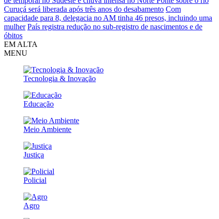
de temporal no Sudeste e chuva intensa no Norte
Ponte sobre o rio
Curuçá será liberada após três anos do desabamento
Com
capacidade para 8, delegacia no AM tinha 46 presos, incluindo uma
mulher
País registra redução no sub-registro de nascimentos e de
óbitos
EM ALTA
MENU
Tecnologia & Inovação
Educação
Meio Ambiente
Justiça
Policial
Agro