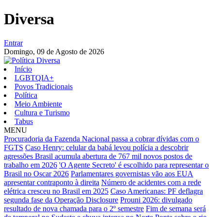
Diversa
Entrar
Domingo,
09 de Agosto de 2026
Início
LGBTQIA+
Povos Tradicionais
Política
Meio Ambiente
Cultura e Turismo
Tabus
MENU
Procuradoria da Fazenda Nacional passa a cobrar dívidas com o
FGTS
Caso Henry: celular da babá levou polícia a descobrir
agressões
Brasil acumula abertura de 767 mil novos postos de
trabalho em 2026
'O Agente Secreto' é escolhido para representar o
Brasil no Oscar 2026
Parlamentares governistas vão aos EUA
apresentar contraponto à direita
Número de acidentes com a rede
elétrica cresceu no Brasil em 2025
Caso Americanas: PF deflagra
segunda fase da Operação Disclosure
Prouni 2026: divulgado
resultado de nova chamada para o 2º semestre
Fim de semana será