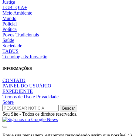
Justiça
LGBTQIA+
Meio Ambiente
Mundo
Policial
Política
Povos Tradicionais
Saúde
Sociedade
TABUS
Tecnologia & Inovação
INFORMAÇÕES
CONTATO
PAINEL DO USUÁRIO
EXPEDIENTE
Termos de Uso e Privacidade
Sobre
Seu Site - Todos os direitos reservados.
Envie sua mensagem, estaremos respondendo assim que possível ; )