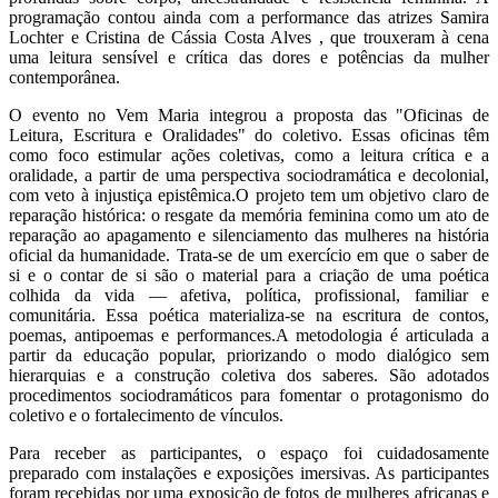
programação contou ainda com a performance das atrizes Samira
Lochter e Cristina de Cássia Costa Alves , que trouxeram à cena
uma leitura sensível e crítica das dores e potências da mulher
contemporânea.
O evento no Vem Maria integrou a proposta das "Oficinas de
Leitura, Escritura e Oralidades" do coletivo. Essas oficinas têm
como foco estimular ações coletivas, como a leitura crítica e a
oralidade, a partir de uma perspectiva sociodramática e decolonial,
com veto à injustiça epistêmica.O projeto tem um objetivo claro de
reparação histórica: o resgate da memória feminina como um ato de
reparação ao apagamento e silenciamento das mulheres na história
oficial da humanidade. Trata-se de um exercício em que o saber de
si e o contar de si são o material para a criação de uma poética
colhida da vida — afetiva, política, profissional, familiar e
comunitária. Essa poética materializa-se na escritura de contos,
poemas, antipoemas e performances.A metodologia é articulada a
partir da educação popular, priorizando o modo dialógico sem
hierarquias e a construção coletiva dos saberes. São adotados
procedimentos sociodramáticos para fomentar o protagonismo do
coletivo e o fortalecimento de vínculos.
Para receber as participantes, o espaço foi cuidadosamente
preparado com instalações e exposições imersivas. As participantes
foram recebidas por uma exposição de fotos de mulheres africanas e