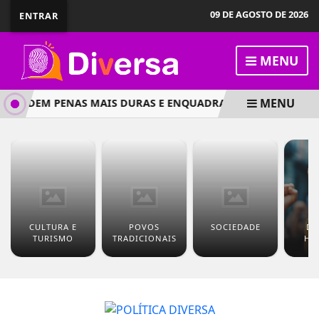
09 DE AGOSTO DE 2026
ENTRAR
MENU
MENU
ENDEM PENAS MAIS DURAS E ENQUADRAMENTO DE FACÇÕES C
CULTURA E
POVOS
SOCIEDADE
DI
TURISMO
TRADICIONAIS
HU