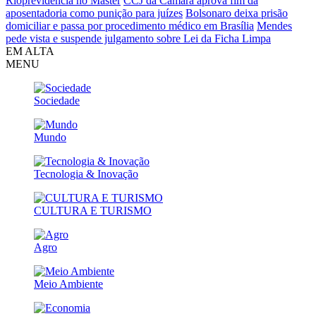
Rioprevidência no Master
CCJ da Câmara aprova fim da
aposentadoria como punição para juízes
Bolsonaro deixa prisão
domiciliar e passa por procedimento médico em Brasília
Mendes
pede vista e suspende julgamento sobre Lei da Ficha Limpa
EM ALTA
MENU
Sociedade
Mundo
Tecnologia & Inovação
CULTURA E TURISMO
Agro
Meio Ambiente