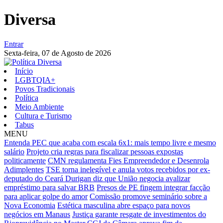
Diversa
Entrar
Sexta-feira,
07 de Agosto de 2026
Início
LGBTQIA+
Povos Tradicionais
Política
Meio Ambiente
Cultura e Turismo
Tabus
MENU
Entenda PEC que acaba com escala 6x1: mais tempo livre e mesmo
salário
Projeto cria regras para fiscalizar pessoas expostas
politicamente
CMN regulamenta Fies Empreendedor e Desenrola
Adimplentes
TSE torna inelegível e anula votos recebidos por ex-
deputado do Ceará
Durigan diz que União negocia avalizar
empréstimo para salvar BRB
Presos de PE fingem integrar facção
para aplicar golpe do amor
Comissão promove seminário sobre a
Nova Economia
Estética masculina abre espaço para novos
negócios em Manaus
Justiça garante resgate de investimentos do