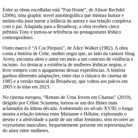
Entre as obras escolhidas está “Fun Home”, de Alison Bechdel
(2006), uma graphic novel autobiográfica que mistura humor e
melancolia para narrar a infância da autora e sua relação complexa
com o pai. Adaptada para a Broadway, a obra recebeu cinco
prêmios Tony e tornou-se referência no protagonismo lésbico
contemporâneo.
Outro marco é “A Cor Púrpura”, de Alice Walker (1982). A obra
conta a história de Celie, mulher negra que, ao lado da cantora Shug
Avery, encontra afeto e amor em meio a um contexto de violência e
racismo. Ao destacar a existência de mulheres lésbicas negras, o
livro rompeu com o apagamento dessas experiências. A história
ganhou diferentes adaptações, entre elas o clássico do cinema de
1985 e a versão musical da Broadway, que voltou aos palcos em
2005 e às telas em 2023.
No cinema europeu, “Retrato de Uma Jovem em Chamas” (2019),
dirigido por Céline Sciamma, tornou-se um dos filmes mais
aclamados da última década. Ambientado no século XVIII, o longa
mostra a relação intensa entre Marianne e Héloïse, explorando o
desejo e a afetividade a partir de um olhar feminino, sem recorrer ao
voyeurismo masculino, frequentemente presente em representações
do amor entre mulheres.