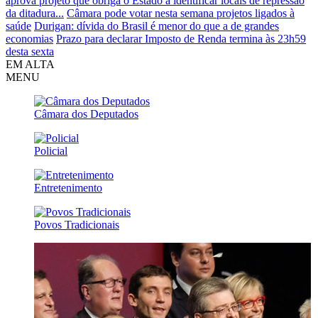
aprova projeto que obriga o Estado a identificar locais de repressão
da ditadura...
Câmara pode votar nesta semana projetos ligados à
saúde
Durigan: dívida do Brasil é menor do que a de grandes
economias
Prazo para declarar Imposto de Renda termina às 23h59
desta sexta
EM ALTA
MENU
Câmara dos Deputados
Policial
Entretenimento
Povos Tradicionais