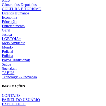
Agro
Câmara dos Deputados
CULTURA E TURISMO
Direitos Humanos
Economia
Educação
Entretenimento
Geral
Justiça
LGBTQIA+
Meio Ambiente
Mundo
Policial
Política
Povos Tradicionais
Saúde
Sociedade
TABUS
Tecnologia & Inovação
INFORMAÇÕES
CONTATO
PAINEL DO USUÁRIO
EXPEDIENTE