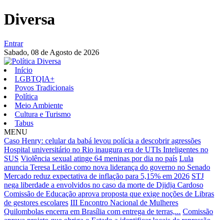
Diversa
Entrar
Sabado,
08 de Agosto de 2026
Início
LGBTQIA+
Povos Tradicionais
Política
Meio Ambiente
Cultura e Turismo
Tabus
MENU
Caso Henry: celular da babá levou polícia a descobrir agressões
Hospital universitário no Rio inaugura era de UTIs Inteligentes no
SUS
Violência sexual atinge 64 meninas por dia no país
Lula
anuncia Teresa Leitão como nova liderança do governo no Senado
Mercado reduz expectativa de inflação para 5,15% em 2026
STJ
nega liberdade a envolvidos no caso da morte de Djidja Cardoso
Comissão de Educação aprova proposta que exige noções de Libras
de gestores escolares
III Encontro Nacional de Mulheres
Quilombolas encerra em Brasília com entrega de terras,...
Comissão