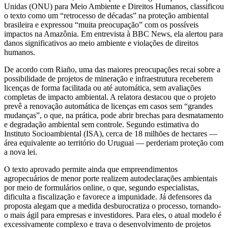
Unidas (ONU) para Meio Ambiente e Direitos Humanos, classificou
o texto como um “retrocesso de décadas” na proteção ambiental
brasileira e expressou “muita preocupação” com os possíveis
impactos na Amazônia. Em entrevista à BBC News, ela alertou para
danos significativos ao meio ambiente e violações de direitos
humanos.
De acordo com Riaño, uma das maiores preocupações recai sobre a
possibilidade de projetos de mineração e infraestrutura receberem
licenças de forma facilitada ou até automática, sem avaliações
completas de impacto ambiental. A relatora destacou que o projeto
prevê a renovação automática de licenças em casos sem “grandes
mudanças”, o que, na prática, pode abrir brechas para desmatamento
e degradação ambiental sem controle. Segundo estimativa do
Instituto Socioambiental (ISA), cerca de 18 milhões de hectares —
área equivalente ao território do Uruguai — perderiam proteção com
a nova lei.
O texto aprovado permite ainda que empreendimentos
agropecuários de menor porte realizem autodeclarações ambientais
por meio de formulários online, o que, segundo especialistas,
dificulta a fiscalização e favorece a impunidade. Já defensores da
proposta alegam que a medida desburocratiza o processo, tornando-
o mais ágil para empresas e investidores. Para eles, o atual modelo é
excessivamente complexo e trava o desenvolvimento de projetos