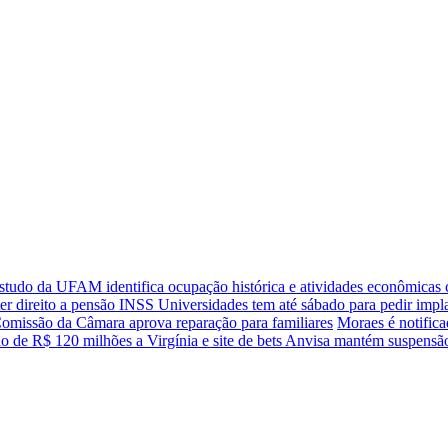
studo da UFAM identifica ocupação histórica e atividades econômicas 
ter direito a pensão INSS
Universidades tem até sábado para pedir imp
Comissão da Câmara aprova reparação para familiares
Moraes é notifi
 de R$ 120 milhões a Virgínia e site de bets
Anvisa mantém suspensão 