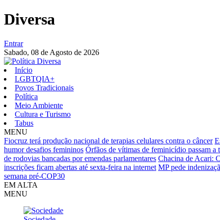
Diversa
Entrar
Sabado,
08 de Agosto de 2026
Início
LGBTQIA+
Povos Tradicionais
Política
Meio Ambiente
Cultura e Turismo
Tabus
MENU
Fiocruz terá produção nacional de terapias celulares contra o câncer
E
humor desafios femininos
Órfãos de vítimas de feminicídio passam a 
de rodovias bancadas por emendas parlamentares
Chacina de Acari: 
inscrições ficam abertas até sexta-feira na internet
MP pede indenização
semana pré-COP30
EM ALTA
MENU
Sociedade