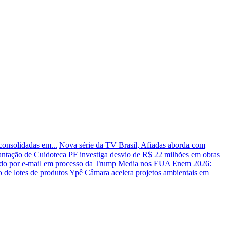
consolidadas em...
Nova série da TV Brasil, Afiadas aborda com
lantação de Cuidoteca
PF investiga desvio de R$ 22 milhões em obras
cado por e-mail em processo da Trump Media nos EUA
Enem 2026:
de lotes de produtos Ypê
Câmara acelera projetos ambientais em