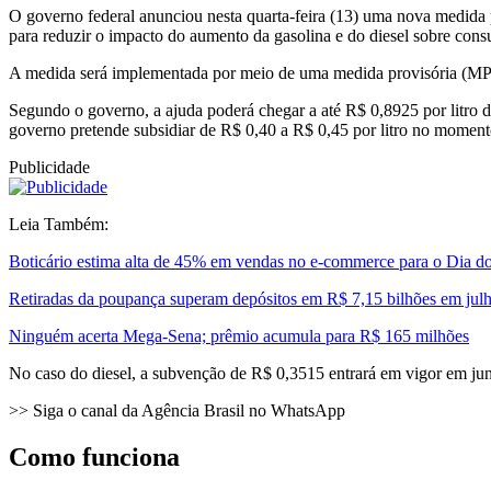
O governo federal anunciou nesta quarta-feira (13) uma nova medida pa
para reduzir o impacto do aumento da gasolina e do diesel sobre con
A medida será implementada por meio de uma medida provisória (MP) a
Segundo o governo, a ajuda poderá chegar a até R$ 0,8925 por litro de
governo pretende subsidiar de R$ 0,40 a R$ 0,45 por litro no moment
Publicidade
Leia Também:
Boticário estima alta de 45% em vendas no e-commerce para o Dia do
Retiradas da poupança superam depósitos em R$ 7,15 bilhões em jul
Ninguém acerta Mega-Sena; prêmio acumula para R$ 165 milhões
No caso do diesel, a subvenção de R$ 0,3515 entrará em vigor em junh
>> Siga o canal da Agência Brasil no WhatsApp
Como funciona