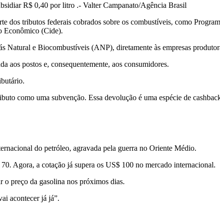
sidiar R$ 0,40 por litro .- Valter Campanato/Agência Brasil
parte dos tributos federais cobrados sobre os combustíveis, como Progra
io Econômico (Cide).
ás Natural e Biocombustíveis (ANP), diretamente às empresas produtor
ssada aos postos e, consequentemente, aos consumidores.
butário.
 tributo como uma subvenção. Essa devolução é uma espécie de cashback
ternacional do petróleo, agravada pela guerra no Oriente Médio.
$ 70. Agora, a cotação já supera os US$ 100 no mercado internacional.
r o preço da gasolina nos próximos dias.
i acontecer já já”.